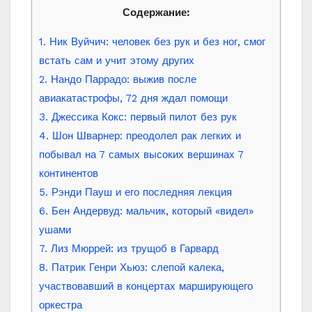
Содержание:
1. Ник Вуйчич: человек без рук и без ног, смог
встать сам и учит этому других
2. Нандо Паррадо: выжив после
авиакатастрофы, 72 дня ждал помощи
3. Джессика Кокс: первый пилот без рук
4. Шон Шварнер: преодолел рак легких и
побывал на 7 самых высоких вершинах 7
континентов
5. Рэнди Пауш и его последняя лекция
6. Бен Андервуд: мальчик, который «видел»
ушами
7. Лиз Мюррей: из трущоб в Гарвард
8. Патрик Генри Хьюз: слепой калека,
участвовавший в концертах марширующего
оркестра