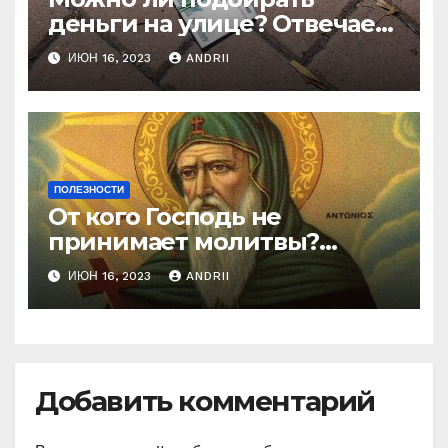
деньги на улице? Отвечает
батюшка
ИЮН 16, 2023
ANDRII
ПОЛЕЗНОСТИ
От кого Господь не
принимает молитвы?
Неожиданные слова
ИЮН 16, 2023
ANDRII
Ефрема Сирина
Добавить комментарий