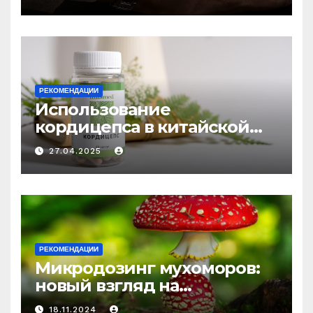
РЕКОМЕНДАЦИИ
Использование
кордицепса в китайской
медицине: природное
27.04.2025
средство против усталости
и истощения
РЕКОМЕНДАЦИИ
Микродозинг мухоморов:
новый взгляд на
психоделику
18.11.2024