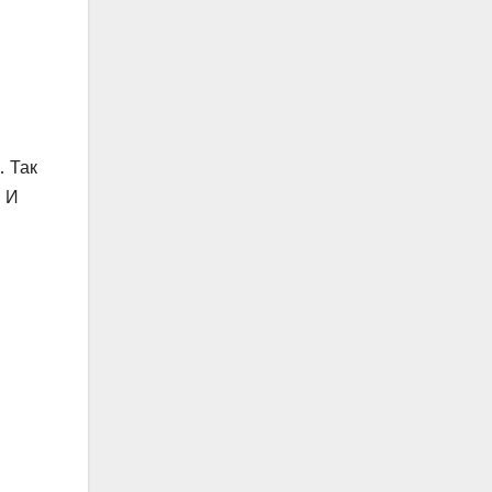
. Так
. И