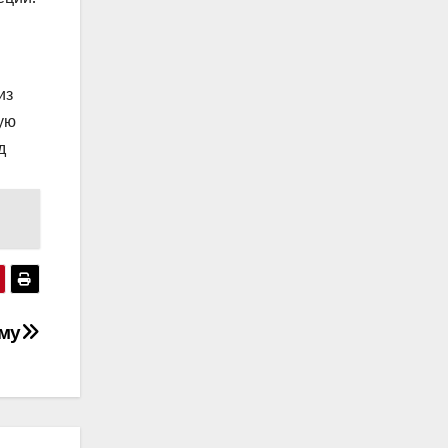
из
ую
д
му