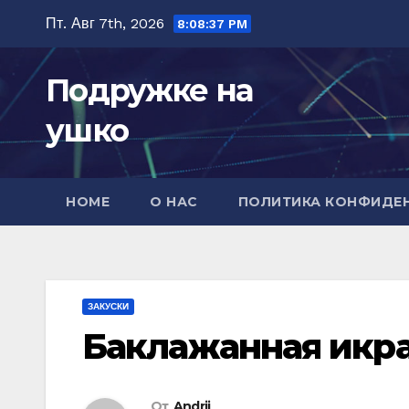
Перейти
Пт. Авг 7th, 2026
8:08:38 PM
к
содержимому
Подружке на
ушко
HOME
О НАС
ПОЛИТИКА КОНФИДЕ
ЗАКУСКИ
Баклажанная икр
От
Andrii