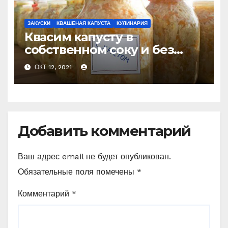
ЗАКУСКИ
КВАШЕНАЯ КАПУСТА
КУЛИНАРИЯ
Квасим капусту в
собственном соку и без
добавления рассола!
ОКТ 12, 2021
Простой способ.
Добавить комментарий
Ваш адрес email не будет опубликован.
Обязательные поля помечены
*
Комментарий
*