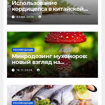
Использование
кордицепса в китайской
медицине: природное
27.04.2025
средство против усталости
и истощения
РЕКОМЕНДАЦИИ
Микродозинг мухоморов:
новый взгляд на
психоделику
18.11.2024
РЕКОМЕНДАЦИИ