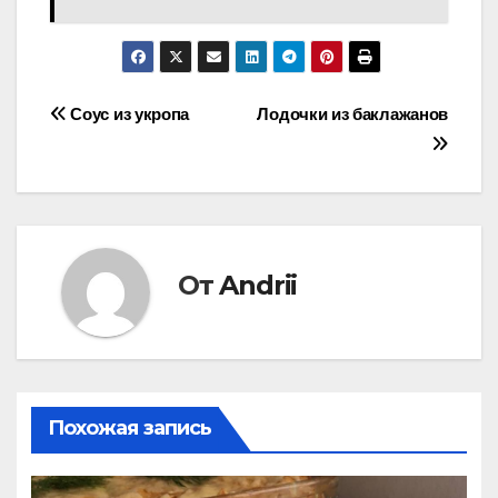
Навигация
Соус из укропа
Лодочки из баклажанов
по
записям
От
Andrii
Похожая запись