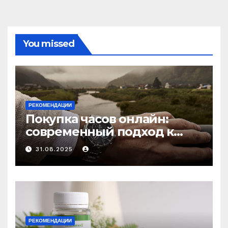
You missed
РЕКОМЕНДАЦИИ
Покупка часов онлайн:
современный подход к
выбору аксессуаров
31.08.2025
РЕКОМЕНДАЦИИ