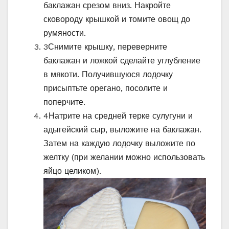
баклажан срезом вниз. Накройте
сковороду крышкой и томите овощ до
румяности.
3
Снимите крышку, переверните
баклажан и ложкой сделайте углубление
в мякоти. Получившуюся лодочку
присыптьте орегано, посолите и
поперчите.
4
Натрите на средней терке сулугуни и
адыгейский сыр, выложите на баклажан.
Затем на каждую лодочку выложите по
желтку (при желании можно использовать
яйцо целиком).