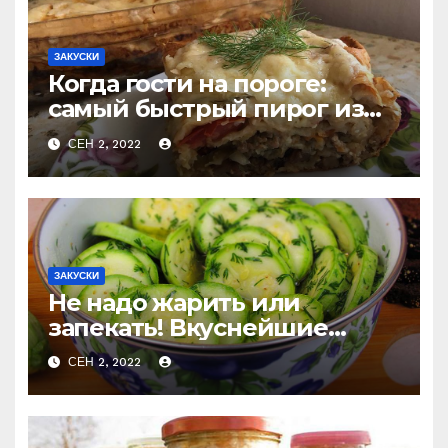
ЗАКУСКИ
Когда гости на пороге:
самый быстрый пирог из
лаваша с тремя начинками
СЕН 2, 2022
ЗАКУСКИ
Не надо жарить или
запекать! Вкуснейшие
маринованные кабачки за
СЕН 2, 2022
считанные минуты