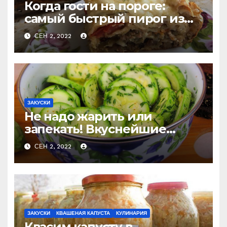
Когда гости на пороге:
самый быстрый пирог из
лаваша с тремя начинками
СЕН 2, 2022
ЗАКУСКИ
Не надо жарить или
запекать! Вкуснейшие
маринованные кабачки за
СЕН 2, 2022
считанные минуты
ЗАКУСКИ
КВАШЕНАЯ КАПУСТА
КУЛИНАРИЯ
Квасим капусту в