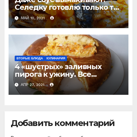
Селедку готовлю только так
и не покупаю готовую
МАЙ 10, 2021
ВТОРЫЕ БЛЮДА
КУЛИНАРИЯ
4 «шустрых» заливных
пирога к ужину. Все
перемешали и в духовку
АПР 27, 2021
(слишком просто, чтобы не
приготовить) Делюсь
рецептами
Добавить комментарий