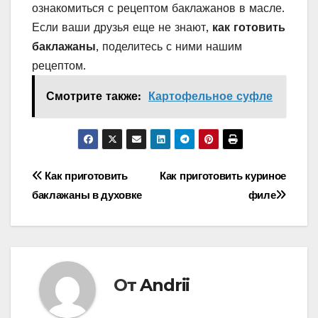
ознакомиться с рецептом баклажанов в масле.
Если ваши друзья еще не знают,
как готовить
баклажаны
, поделитесь с ними нашим
рецептом.
Смотрите также:
Картофельное суфле
Навигация
Как приготовить
Как приготовить куриное
баклажаны в духовке
филе
по
записям
От
Andrii