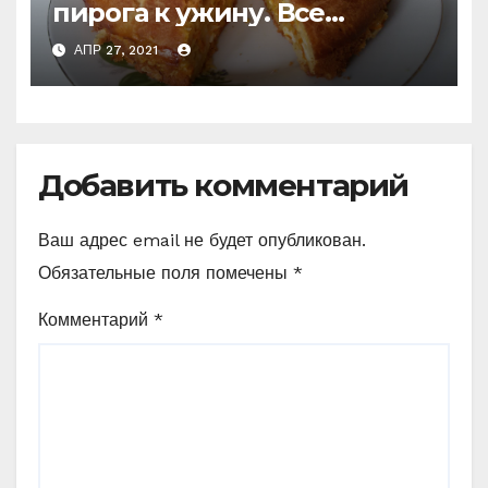
пирога к ужину. Все
перемешали и в духовку
АПР 27, 2021
(слишком просто, чтобы не
приготовить) Делюсь
рецептами
Добавить комментарий
Ваш адрес email не будет опубликован.
Обязательные поля помечены
*
Комментарий
*