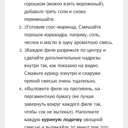
горошком (можно взять мороженый),
добавьте треть соли и снова
перемешайте.
2
Готовим соус-маринад. Смешайте
порошок кориандра, паприку, соль,
чеснок и масло в одну ароматную смесь.
3
Каждое филе разрежьте по центру и
сделайте дополнительные надрезы
внутри так, как показано на видео.
Смажьте курицу изнутри и снаружи
пряной смесью очень тщательно.
4
Выложите филе на противень, на
пергаментную бумагу (ее лучше
завернуть вокруг каждого филе так,
чтобы сок не вытекал). Наполните
каждую
куриную лодочку
овощной
смесью и выпекайте 30 минут при 200