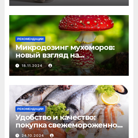
средство против усталости
и истощения
РЕКОМЕНДАЦИИ
Микродозинг мухоморов:
новый взгляд на
психоделику
18.11.2024
РЕКОМЕНДАЦИИ
Удобство и качество:
покупка свежемороженной
рыбы онлайн
24.10.2024