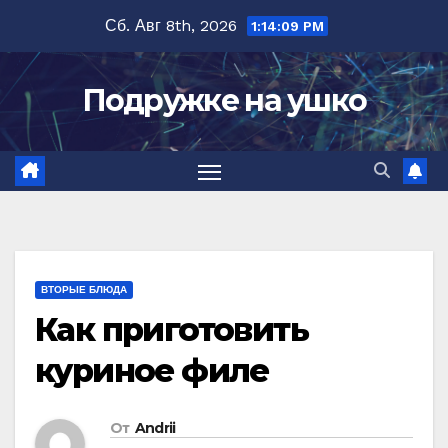
Перейти
Сб. Авг 8th, 2026
1:14:10 PM
к
содержимому
Подружке на ушко
ВТОРЫЕ БЛЮДА
Как приготовить
куриное филе
От
Andrii