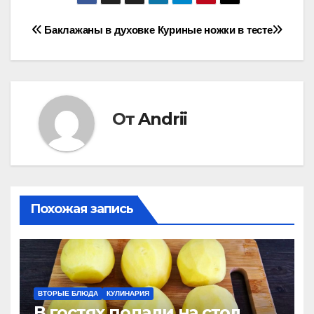
Навигация
Баклажаны в духовке
Куриные ножки в тесте
по
записям
От
Andrii
Похожая запись
ВТОРЫЕ БЛЮДА
КУЛИНАРИЯ
В гостях подали на стол