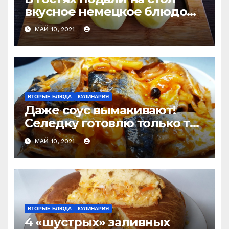
вкусное немецкое блюдо
из картошки. Теперь
МАЙ 10, 2021
готовлю для семьи на
каждый праздник
ВТОРЫЕ БЛЮДА
КУЛИНАРИЯ
Даже соус вымакивают!
Селедку готовлю только так
и не покупаю готовую
МАЙ 10, 2021
ВТОРЫЕ БЛЮДА
КУЛИНАРИЯ
4 «шустрых» заливных