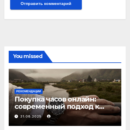
You missed
РЕКОМЕНДАЦИИ
Покупка часов онлайн:
современный подход к
выбору аксессуаров
31.08.2025