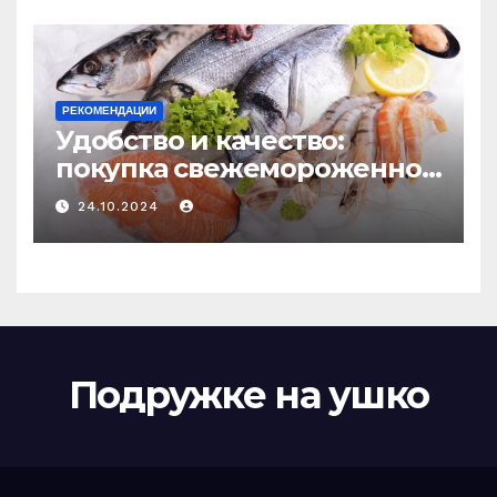
РЕКОМЕНДАЦИИ
Удобство и качество:
покупка свежемороженной
рыбы онлайн
24.10.2024
Подружке на ушко