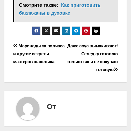
Смотрите также:
Как приготовить
баклажаны в духовке
Навигация
Маринады за полчаса
Даже соус вымакивают!
и другие секреты
Селедку готовлю
по
мастеров шашлыка
только так и не покупаю
записям
готовую
От