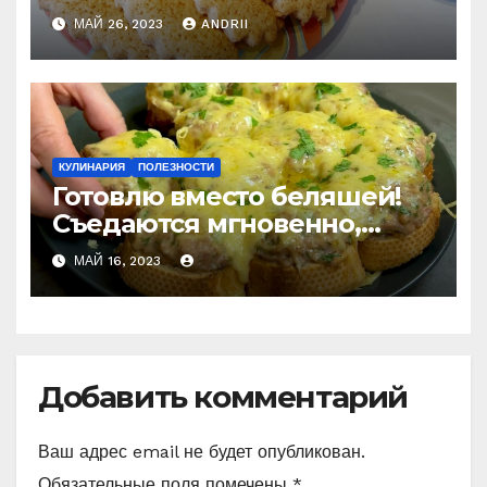
Рецепт моего счастливого
МАЙ 26, 2023
ANDRII
детства
КУЛИНАРИЯ
ПОЛЕЗНОСТИ
Готовлю вместо беляшей!
Съедаются мгновенно,
даже остыть не успеют!
МАЙ 16, 2023
Добавить комментарий
Ваш адрес email не будет опубликован.
Обязательные поля помечены
*