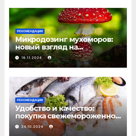
и истощения
РЕКОМЕНДАЦИИ
Микродозинг мухоморов:
новый взгляд на
психоделику
18.11.2024
РЕКОМЕНДАЦИИ
Удобство и качество:
покупка свежемороженной
рыбы онлайн
24.10.2024