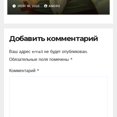
Неожиданные слова
ИЮН 16, 2023
ANDRII
Ефрема Сирина
Добавить комментарий
Ваш адрес email не будет опубликован.
Обязательные поля помечены
*
Комментарий
*