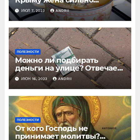
наказала мужа за
ИЮЛ 7, 2023
ANDRII
нелестный отзыв о её
стряпне
ПОЛЕЗНОСТИ
Можно ли подбирать
деньги на улице? Отвечает
батюшка
ИЮН 16, 2023
ANDRII
ПОЛЕЗНОСТИ
От кого Господь не
принимает молитвы?