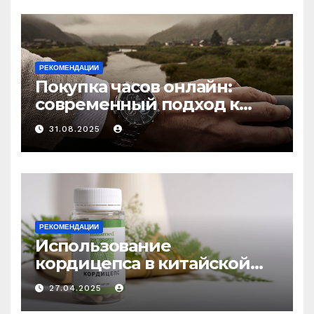
РЕКОМЕНДАЦИИ
Покупка часов онлайн:
современный подход к
выбору аксессуаров
31.08.2025
РЕКОМЕНДАЦИИ
Использование
кордицепса в китайской
медицине: природное
27.04.2025
средство против усталости