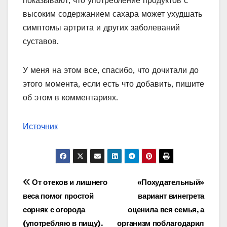
показывают, что употребление продуктов с
высоким содержанием сахара может ухудшать
симптомы артрита и других заболеваний
суставов.
У меня на этом все, спасибо, что дочитали до
этого момента, если есть что добавить, пишите
об этом в комментариях.
Источник
Навигация
От отеков и лишнего
«Похудательный»
веса помог простой
вариант винегрета
по
сорняк с огорода
оценила вся семья, а
записям
(употребляю в пищу).
организм поблагодарил