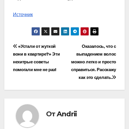
Источник
Навигация
«Устали от жуткой
Оказалось, что с
вони в квартире?» Эти
выпадением волос
по
нехитрые советы
можно легко и просто
записям
помогали мне не раз!
справиться. Расскажу
как это сделать.
От
Andrii