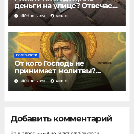
деньги на улице? Отвечает
батюшка
ИЮН 16, 2023
ANDRII
ПОЛЕЗНОСТИ
От кого Господь не
принимает молитвы?
Неожиданные слова
ИЮН 16, 2023
ANDRII
Ефрема Сирина
Добавить комментарий
Ваш адрес email не будет опубликован.