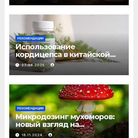
РЕКОМЕНДАЦИИ
Использование
кордицепса в китайской
медицине: природное
27.04.2025
средство против усталости
и истощения
РЕКОМЕНДАЦИИ
Микродозинг мухоморов:
новый взгляд на
психоделику
18.11.2024