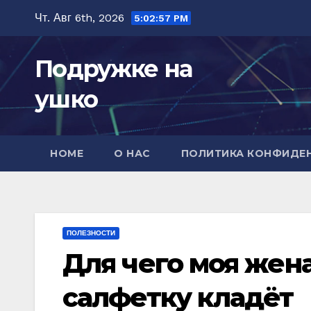
Перейти
Чт. Авг 6th, 2026
5:02:58 PM
к
содержимому
Подружке на
ушко
HOME
О НАС
ПОЛИТИКА КОНФИДЕ
ПОЛЕЗНОСТИ
Для чего моя жен
салфетку кладёт