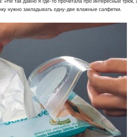
: «Не так давно я где-то прочитала про интересный трюк, 
нку нужно закладывать одну-две влажные салфетки.