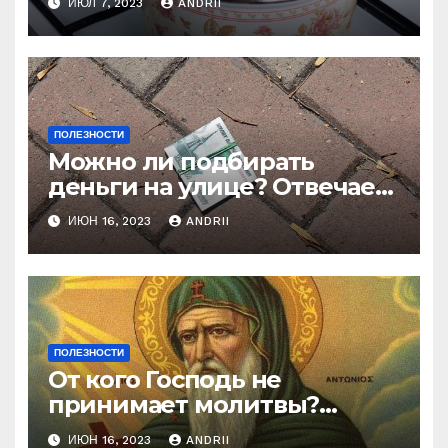
ИЮЛ 7, 2023
ANDRII
нелестный отзыв о её
стряпне
ПОЛЕЗНОСТИ
Можно ли подбирать
деньги на улице? Отвечает
батюшка
ИЮН 16, 2023
ANDRII
ПОЛЕЗНОСТИ
От кого Господь не
принимает молитвы?
Неожиданные слова
ИЮН 16, 2023
ANDRII