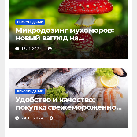
РЕКОМЕНДАЦИИ
Микродозинг мухоморов:
новый взгляд на
психоделику
18.11.2024
РЕКОМЕНДАЦИИ
Удобство и качество:
покупка свежемороженной
рыбы онлайн
24.10.2024