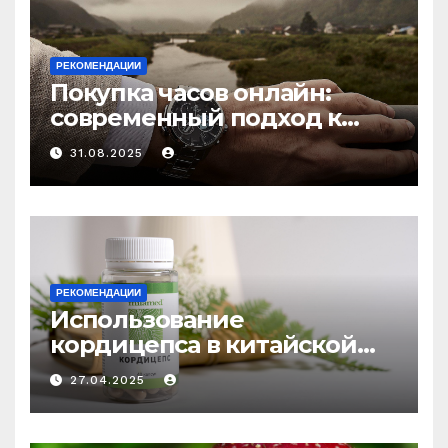
РЕКОМЕНДАЦИИ
Покупка часов онлайн:
современный подход к
выбору аксессуаров
31.08.2025
РЕКОМЕНДАЦИИ
Использование
кордицепса в китайской
медицине: природное
27.04.2025
средство против усталости
и истощения