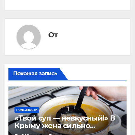
От
Похожая запись
ПОЛЕЗНОСТИ
«Твой суп — невкусный!» В
Крыму жена сильно
наказала мужа за