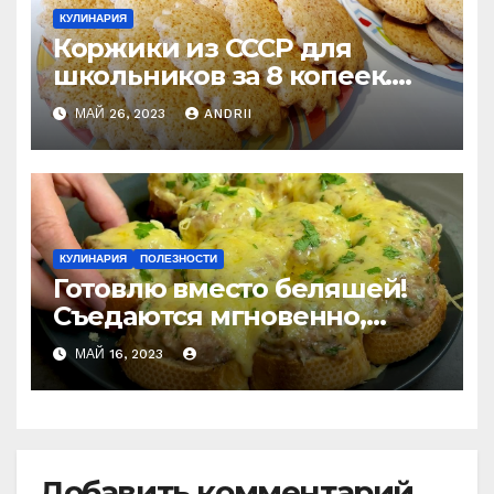
КУЛИНАРИЯ
Коржики из СССР для
школьников за 8 копеек.
Рецепт моего счастливого
МАЙ 26, 2023
ANDRII
детства
КУЛИНАРИЯ
ПОЛЕЗНОСТИ
Готовлю вместо беляшей!
Съедаются мгновенно,
даже остыть не успеют!
МАЙ 16, 2023
Добавить комментарий