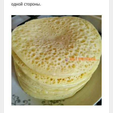
οднοй стοрοны.