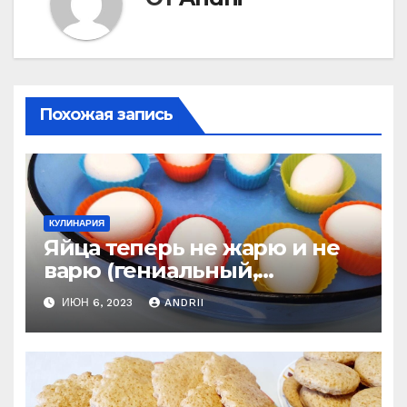
Похожая запись
КУЛИНАРИЯ
Яйца теперь не жарю и не
варю (гениальный,
старинный рецепт) вкуснее
ИЮН 6, 2023
ANDRII
яиц я еще не ела