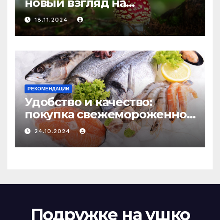
новый взгляд на
психоделику
18.11.2024
РЕКОМЕНДАЦИИ
Удобство и качество:
покупка свежемороженной
рыбы онлайн
24.10.2024
Подружке на ушко