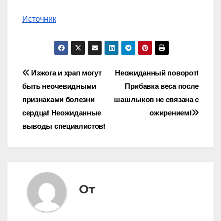
Источник
Навигация
Изжога и храп могут
Неожиданный поворот!
быть неочевидными
Прибавка веса после
по
признаками болезни
шашлыков не связана с
записям
сердца! Неожиданные
ожирением!
выводы специалистов!
От