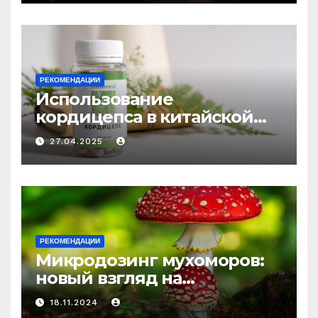
РЕКОМЕНДАЦИИ
Использование
кордицепса в китайской
медицине: природное
27.04.2025
средство против усталости
и истощения
РЕКОМЕНДАЦИИ
Микродозинг мухоморов:
новый взгляд на
психоделику
18.11.2024