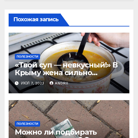
Похожая запись
ПОЛЕЗНОСТИ
«Твой суп — невкусный!» В
Крыму жена сильно
наказала мужа за
ИЮЛ 7, 2023
ANDRII
нелестный отзыв о её
стряпне
ПОЛЕЗНОСТИ
Можно ли подбирать