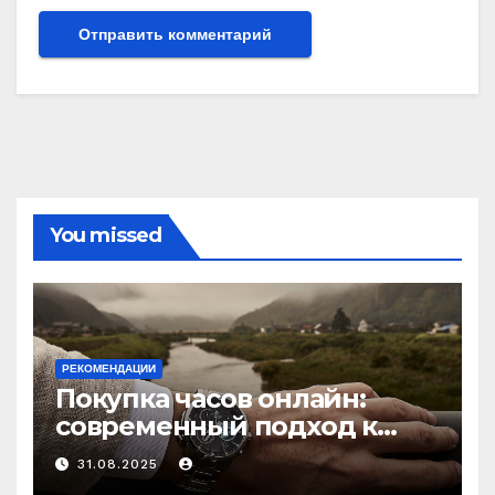
You missed
РЕКОМЕНДАЦИИ
Покупка часов онлайн:
современный подход к
выбору аксессуаров
31.08.2025