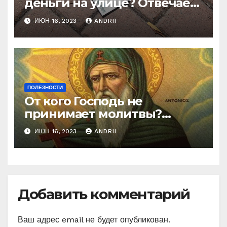
деньги на улице? Отвечает
батюшка
ИЮН 16, 2023
ANDRII
ПОЛЕЗНОСТИ
От кого Господь не
принимает молитвы?
Неожиданные слова
ИЮН 16, 2023
ANDRII
Ефрема Сирина
Добавить комментарий
Ваш адрес email не будет опубликован.