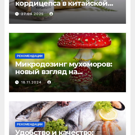
кордицепса в китайской
медицине: природное
27.04.2025
средство против усталости
и истощения
РЕКОМЕНДАЦИИ
Микродозинг мухоморов:
новый взгляд на
психоделику
18.11.2024
РЕКОМЕНДАЦИИ
Удобство и качество: