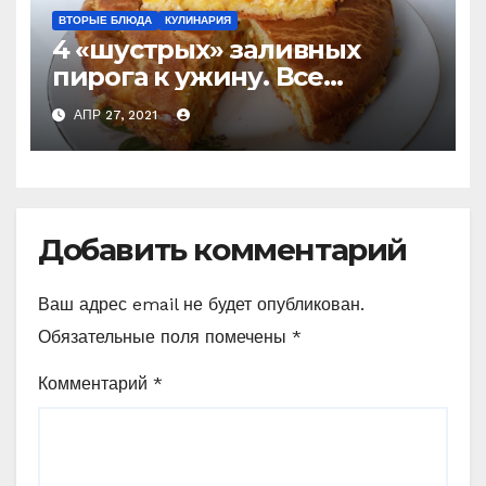
ВТОРЫЕ БЛЮДА
КУЛИНАРИЯ
4 «шустрых» заливных
пирога к ужину. Все
перемешали и в духовку
АПР 27, 2021
(слишком просто, чтобы не
приготовить) Делюсь
рецептами
Добавить комментарий
Ваш адрес email не будет опубликован.
Обязательные поля помечены
*
Комментарий
*