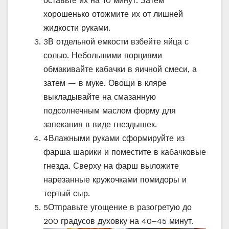
оставьте их на 10 минут. Затем
хорошенько отожмите их от лишней
жидкости руками.
3
В отдельной емкости взбейте яйца с
солью. Небольшими порциями
обмакивайте кабачки в яичной смеси, а
затем — в муке. Овощи в кляре
выкладывайте на смазанную
подсолнечным маслом форму для
запекания в виде гнездышек.
4
Влажными руками сформируйте из
фарша шарики и поместите в кабачковые
гнезда. Сверху на фарш выложите
нарезанные кружочками помидоры и
тертый сыр.
5
Отправьте угощение в разогретую до
200 градусов духовку на 40–45 минут.