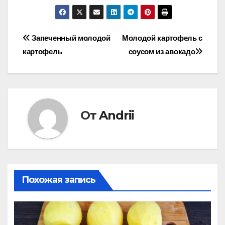
Навигация
Запеченный молодой
Молодой картофель с
картофель
соусом из авокадо
по
записям
От
Andrii
Похожая запись