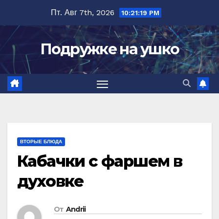
Перейти
Пт. Авг 7th, 2026
10:21:20 PM
к
содержимому
Подружке на ушко
ВТОРЫЕ БЛЮДА
Кабачки с фаршем в
духовке
От
Andrii