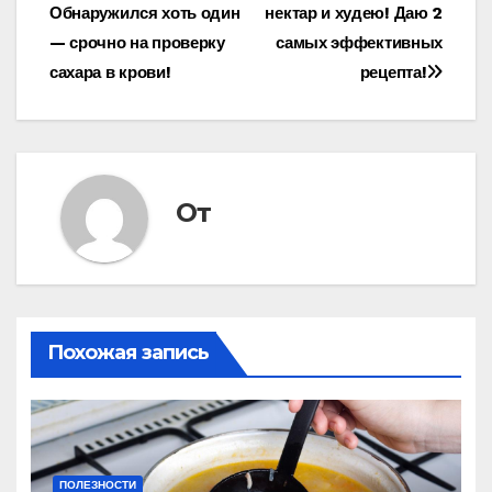
по
Обнаружился хоть один
нектар и худею! Даю 2
записям
— срочно на проверку
самых эффективных
сахара в крови!
рецепта!
От
Похожая запись
ПОЛЕЗНОСТИ