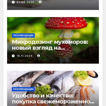
27.04.2025
средство против усталости
и истощения
РЕКОМЕНДАЦИИ
Микродозинг мухоморов:
новый взгляд на
психоделику
18.11.2024
РЕКОМЕНДАЦИИ
Удобство и качество:
покупка свежемороженной