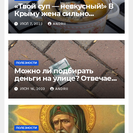
«Твой суп — невкусный!» В
Крыму жена сильно
наказала мужа за
ИЮЛ 7, 2023
ANDRII
нелестный отзыв о её
стряпне
ПОЛЕЗНОСТИ
Можно ли подбирать
деньги на улице? Отвечает
батюшка
ИЮН 16, 2023
ANDRII
ПОЛЕЗНОСТИ