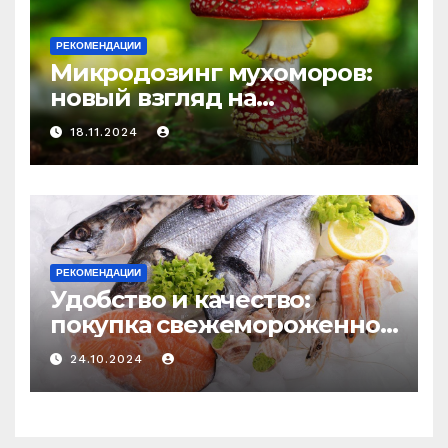
РЕКОМЕНДАЦИИ
Микродозинг мухоморов:
новый взгляд на
психоделику
18.11.2024
РЕКОМЕНДАЦИИ
Удобство и качество:
покупка свежемороженной
рыбы онлайн
24.10.2024