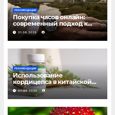
РЕКОМЕНДАЦИИ
Покупка часов онлайн:
современный подход к
выбору аксессуаров
31.08.2025
РЕКОМЕНДАЦИИ
Использование
кордицепса в китайской
медицине: природное
27.04.2025
средство против усталости
и истощения