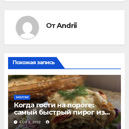
записям
От
Andrii
Похожая запись
ЗАКУСКИ
Когда гости на пороге:
самый быстрый пирог из
лаваша с тремя начинками
СЕН 2, 2022