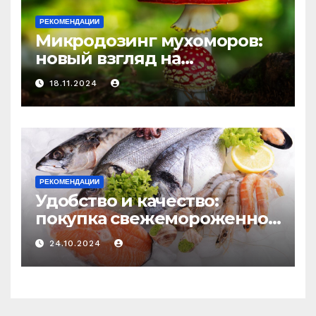
РЕКОМЕНДАЦИИ
Микродозинг мухоморов:
новый взгляд на
психоделику
18.11.2024
РЕКОМЕНДАЦИИ
Удобство и качество:
покупка свежемороженной
рыбы онлайн
24.10.2024