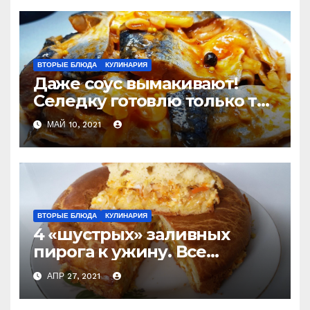
каждый праздник
ВТОРЫЕ БЛЮДА
КУЛИНАРИЯ
Даже соус вымакивают!
Селедку готовлю только так
и не покупаю готовую
МАЙ 10, 2021
ВТОРЫЕ БЛЮДА
КУЛИНАРИЯ
4 «шустрых» заливных
пирога к ужину. Все
перемешали и в духовку
АПР 27, 2021
(слишком просто, чтобы не
приготовить) Делюсь