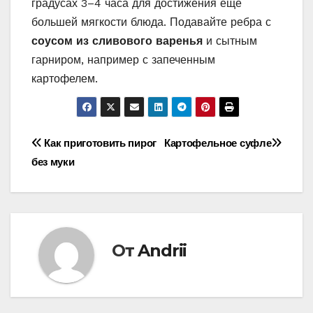
градусах 3–4 часа для достижения еще
большей мягкости блюда. Подавайте ребра с
соусом из сливового варенья
и сытным
гарниром, например с запеченным
картофелем.
Навигация
Как приготовить пирог
Картофельное суфле
без муки
по
записям
От
Andrii