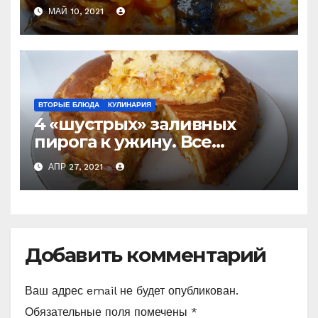
и не покупаю готовую
МАЙ 10, 2021
ВТОРЫЕ БЛЮДА
КУЛИНАРИЯ
4 «шустрых» заливных
пирога к ужину. Все
перемешали и в духовку
АПР 27, 2021
(слишком просто, чтобы не
приготовить) Делюсь
рецептами
Добавить комментарий
Ваш адрес email не будет опубликован.
Обязательные поля помечены
*