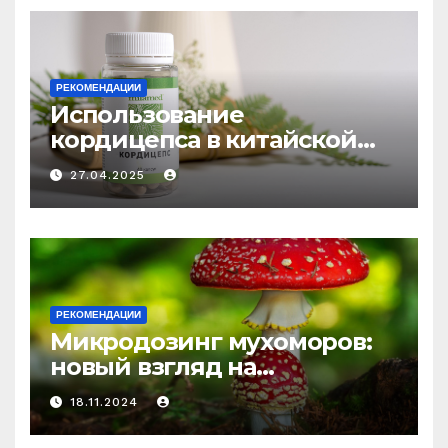
РЕКОМЕНДАЦИИ
Использование
кордицепса в китайской
медицине: природное
27.04.2025
средство против усталости
и истощения
РЕКОМЕНДАЦИИ
Микродозинг мухоморов:
новый взгляд на
психоделику
18.11.2024