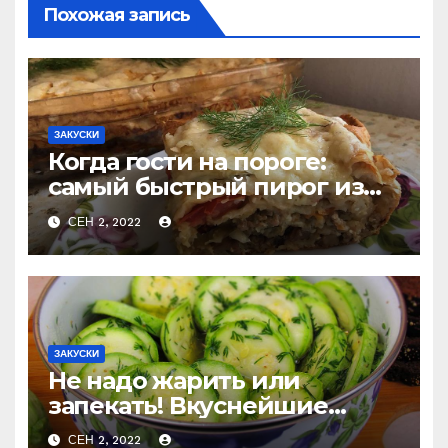
Похожая запись
ЗАКУСКИ
Когда гости на пороге:
самый быстрый пирог из
лаваша с тремя начинками
СЕН 2, 2022
ЗАКУСКИ
Не надо жарить или
запекать! Вкуснейшие
маринованные кабачки за
СЕН 2, 2022