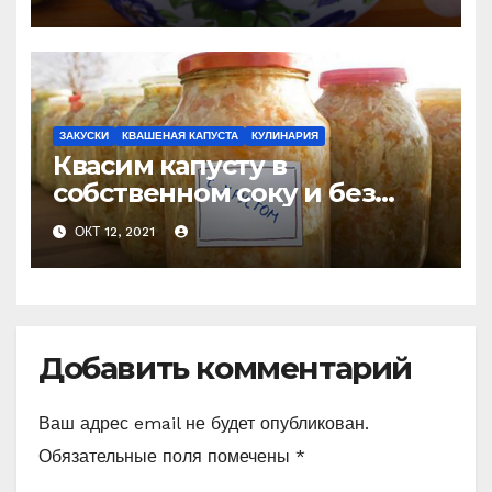
считанные минуты
ЗАКУСКИ
КВАШЕНАЯ КАПУСТА
КУЛИНАРИЯ
Квасим капусту в
собственном соку и без
добавления рассола!
ОКТ 12, 2021
Простой способ.
Добавить комментарий
Ваш адрес email не будет опубликован.
Обязательные поля помечены
*