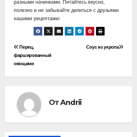
разными начинками. Питайтесь вкусно,
полезно и не забывайте делиться с друзьями
нашими рецептами!
Навигация
Перец,
Соус из укропа
фаршированный
по
овощами
записям
От
Andrii