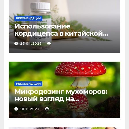
РЕКОМЕНДАЦИИ
Использование
кордицепса в китайской
медицине: природное
27.04.2025
средство против усталости
и истощения
РЕКОМЕНДАЦИИ
Микродозинг мухоморов:
новый взгляд на
психоделику
18.11.2024