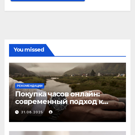
You missed
РЕКОМЕНДАЦИИ
Покупка часов онлайн:
современный подход к
выбору аксессуаров
31.08.2025