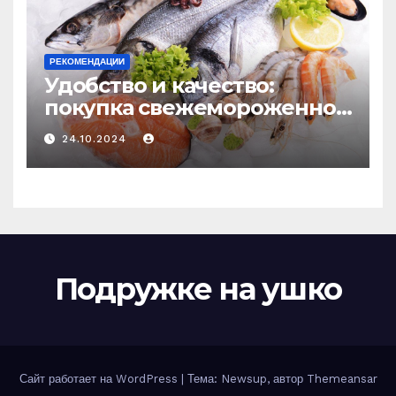
РЕКОМЕНДАЦИИ
Удобство и качество:
покупка свежемороженной
рыбы онлайн
24.10.2024
Подружке на ушко
Сайт работает на WordPress
|
Тема: Newsup, автор
Themeansar