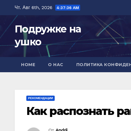
Перейти
Чт. Авг 6th, 2026
4:37:38 AM
к
содержимому
Подружке на
ушко
HOME
О НАС
ПОЛИТИКА КОНФИДЕ
РЕКОМЕНДАЦИИ
Как распознать ра
От
Andrii