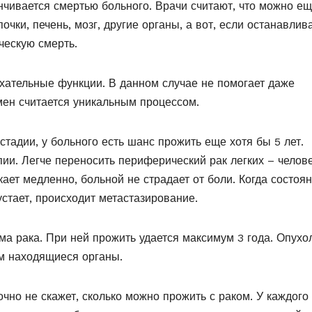
нчивается смертью больного. Врачи считают, что можно е
чки, печень, мозг, другие органы, а вот, если останавлив
ческую смерть.
ыхательные функции. В данном случае не помогает даже
мен считается уникальным процессом.
тадии, у больного есть шанс прожить еще хотя бы 5 лет.
пии. Легче переносить периферический рак легких – челов
ает медленно, больной не страдает от боли. Когда состоя
устает, происходит метастазирование.
а рака. При ней прожить удается максимум 3 года. Опухо
ом находящиеся органы.
чно не скажет, сколько можно прожить с раком. У каждого