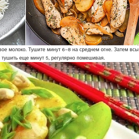
вое молоко. Тушите минут 6–8 на среднем огне. Затем всы
е тушить еще минут 5, регулярно помешивая.