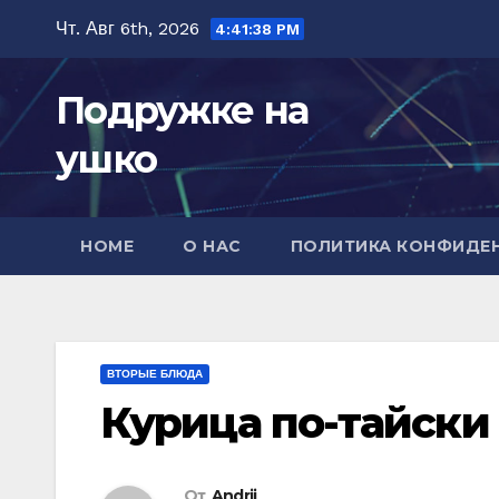
Перейти
Чт. Авг 6th, 2026
4:41:40 PM
к
содержимому
Подружке на
ушко
HOME
О НАС
ПОЛИТИКА КОНФИДЕ
ВТОРЫЕ БЛЮДА
Курица по-тайски
От
Andrii