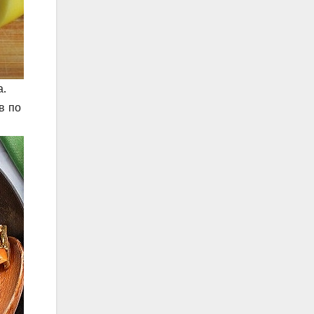
а.
в по