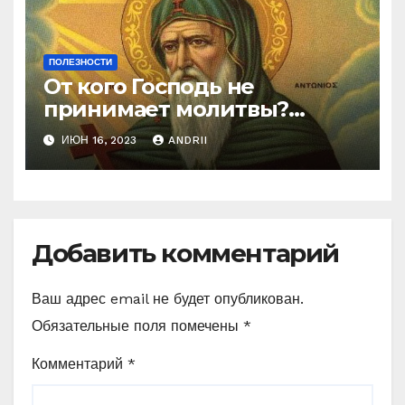
ПОЛЕЗНОСТИ
От кого Господь не
принимает молитвы?
Неожиданные слова
ИЮН 16, 2023
ANDRII
Ефрема Сирина
Добавить комментарий
Ваш адрес email не будет опубликован.
Обязательные поля помечены
*
Комментарий
*