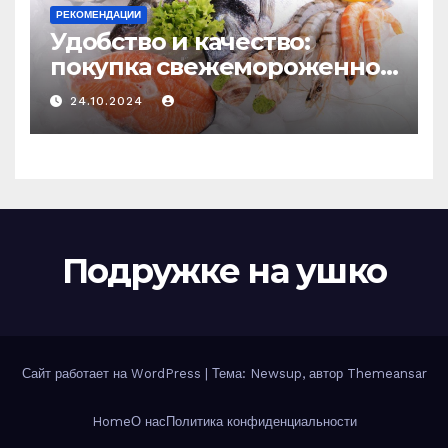
РЕКОМЕНДАЦИИ
Удобство и качество:
покупка свежемороженной
рыбы онлайн
24.10.2024
Подружке на ушко
Сайт работает на WordPress
|
Тема: Newsup, автор
Themeansar
Home
О нас
Политика конфиденциальности