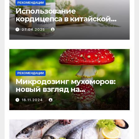
РЕКОМЕНДАЦИИ
Использование
кордицепса в китайской
медицине: природное
27.04.2025
средство против усталости
и истощения
РЕКОМЕНДАЦИИ
Микродозинг мухоморов:
новый взгляд на
психоделику
18.11.2024