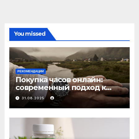
You missed
РЕКОМЕНДАЦИИ
Покупка часов онлайн:
современный подход к
выбору аксессуаров
31.08.2025