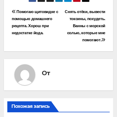
Навигация
Помогаю щитовидке с
Снять отёки, вывести
помощью домашнего
токсины, похудеть.
по
рецепта. Хорош при
Ванны с морской
записям
недостатке йода.
солью, которые мне
помогают.
От
Похожая запись