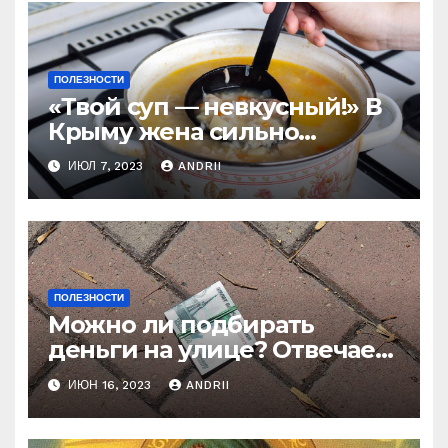
ПОЛЕЗНОСТИ
«Твой суп — невкусный!» В
Крыму жена сильно
наказала мужа за
ИЮЛ 7, 2023
ANDRII
нелестный отзыв о её
стряпне
ПОЛЕЗНОСТИ
Можно ли подбирать
деньги на улице? Отвечает
батюшка
ИЮН 16, 2023
ANDRII