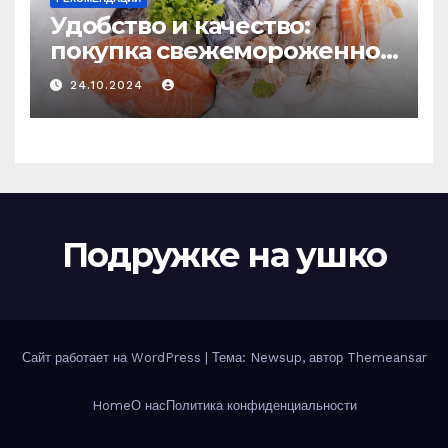
Удобство и качество:
покупка свежемороженной
рыбы онлайн
24.10.2024
Подружке на ушко
Сайт работает на WordPress
|
Тема: Newsup, автор
Themeansar
Home
О нас
Политика конфиденциальности