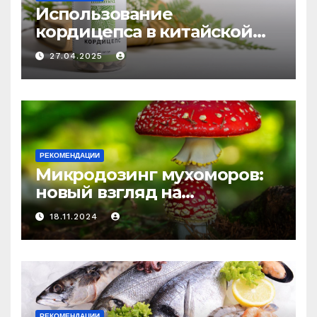
Использование
кордицепса в китайской
медицине: природное
27.04.2025
средство против усталости
и истощения
РЕКОМЕНДАЦИИ
Микродозинг мухоморов:
новый взгляд на
психоделику
18.11.2024
РЕКОМЕНДАЦИИ