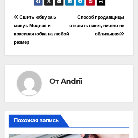
Навигация
Сшить юбку за 5
Способ продавщицы
минут. Модная и
открыть пакет, ничего не
по
красивая юбка на любой
облизывая
записям
размер
От
Andrii
Похожая запись