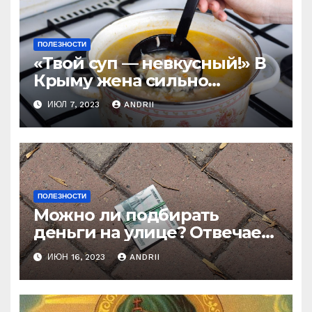
ПОЛЕЗНОСТИ
«Твой суп — невкусный!» В
Крыму жена сильно
наказала мужа за
ИЮЛ 7, 2023
ANDRII
нелестный отзыв о её
стряпне
ПОЛЕЗНОСТИ
Можно ли подбирать
деньги на улице? Отвечает
батюшка
ИЮН 16, 2023
ANDRII