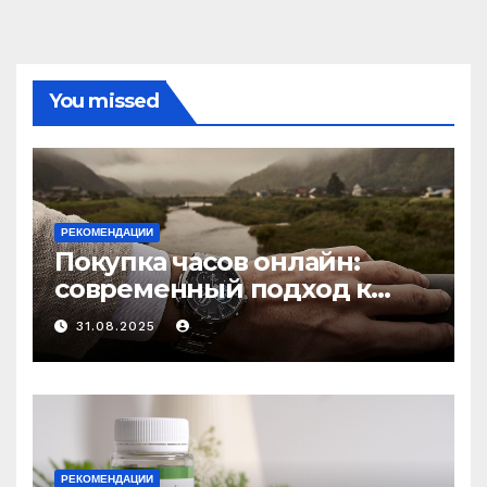
You missed
РЕКОМЕНДАЦИИ
Покупка часов онлайн:
современный подход к
выбору аксессуаров
31.08.2025
РЕКОМЕНДАЦИИ