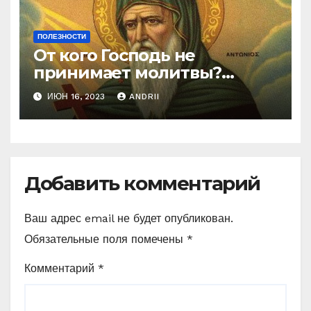
ПОЛЕЗНОСТИ
От кого Господь не
принимает молитвы?
Неожиданные слова
ИЮН 16, 2023
ANDRII
Ефрема Сирина
Добавить комментарий
Ваш адрес email не будет опубликован.
Обязательные поля помечены
*
Комментарий
*