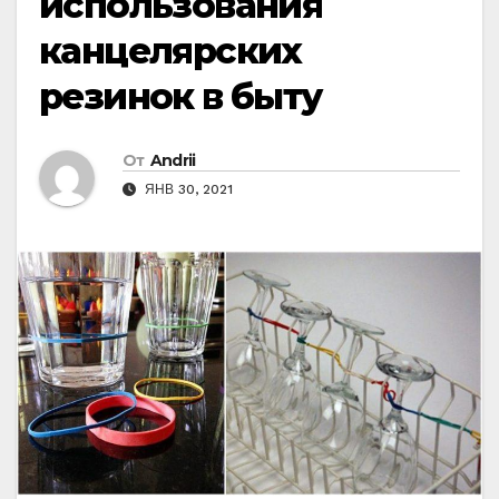
использования
канцелярских
резинок в быту
От
Andrii
ЯНВ 30, 2021