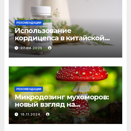
РЕКОМЕНДАЦИИ
Использование
кордицепса в китайской
медицине: природное
27.04.2025
средство против усталости
и истощения
РЕКОМЕНДАЦИИ
Микродозинг мухоморов:
новый взгляд на
психоделику
18.11.2024