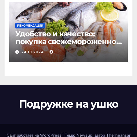
РЕКОМЕНДАЦИИ
Удобство и качество:
покупка свежемороженной
рыбы онлайн
24.10.2024
Подружке на ушко
Сайт работает на WordPress
|
Тема: Newsup, автор
Themeansar