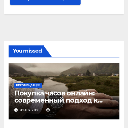
You missed
РЕКОМЕНДАЦИИ
Покупка часов онлайн:
современный подход к
выбору аксессуаров
31.08.2025