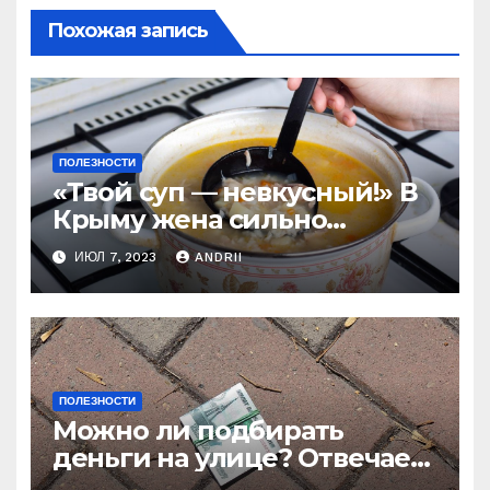
Похожая запись
ПОЛЕЗНОСТИ
«Твой суп — невкусный!» В
Крыму жена сильно
наказала мужа за
ИЮЛ 7, 2023
ANDRII
нелестный отзыв о её
стряпне
ПОЛЕЗНОСТИ
Можно ли подбирать
деньги на улице? Отвечает
батюшка