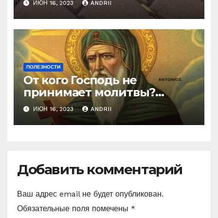
ИЮН 16, 2023
ANDRII
ПОЛЕЗНОСТИ
От кого Господь не
принимает молитвы?
Неожиданные слова
ИЮН 16, 2023
ANDRII
Ефрема Сирина
Добавить комментарий
Ваш адрес email не будет опубликован.
Обязательные поля помечены
*