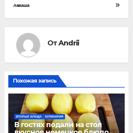
по
лаваша
записям
От
Andrii
Похожая запись
ВТОРЫЕ БЛЮДА
КУЛИНАРИЯ
В гостях подали на стол
вкусное немецкое блюдо