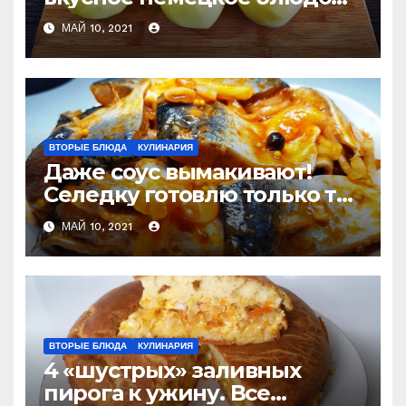
из картошки. Теперь
МАЙ 10, 2021
готовлю для семьи на
каждый праздник
ВТОРЫЕ БЛЮДА
КУЛИНАРИЯ
Даже соус вымакивают!
Селедку готовлю только так
и не покупаю готовую
МАЙ 10, 2021
ВТОРЫЕ БЛЮДА
КУЛИНАРИЯ
4 «шустрых» заливных
пирога к ужину. Все