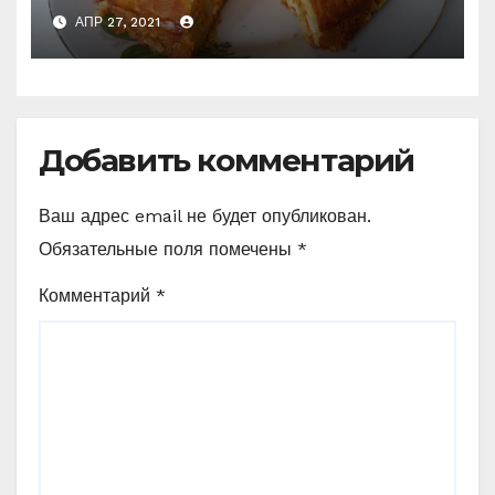
перемешали и в духовку
АПР 27, 2021
(слишком просто, чтобы не
приготовить) Делюсь
рецептами
Добавить комментарий
Ваш адрес email не будет опубликован.
Обязательные поля помечены
*
Комментарий
*