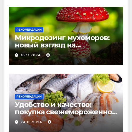
и истощения
РЕКОМЕНДАЦИИ
Микродозинг мухоморов:
новый взгляд на
психоделику
18.11.2024
РЕКОМЕНДАЦИИ
Удобство и качество:
покупка свежемороженной
рыбы онлайн
24.10.2024