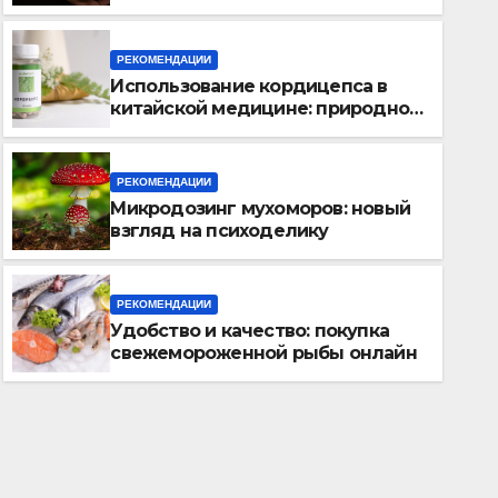
аксессуаров
РЕКОМЕНДАЦИИ
Использование кордицепса в
китайской медицине: природное
средство против усталости и
истощения
РЕКОМЕНДАЦИИ
Микродозинг мухоморов: новый
РЕКОМЕНДАЦИИ
взгляд на психоделику
Использование кордицепса
медицине: природное сред
РЕКОМЕНДАЦИИ
усталости и истощения
Удобство и качество: покупка
27.04.2025
свежемороженной рыбы онлайн