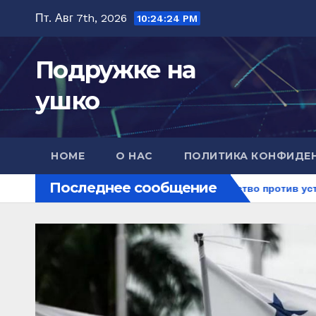
Перейти
Пт. Авг 7th, 2026
10:24:25 PM
к
содержимому
Подружке на
ушко
HOME
О НАС
ПОЛИТИКА КОНФИДЕ
Последнее сообщение
ской медицине: природное средство против усталости и ист