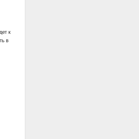
дет к
ть в