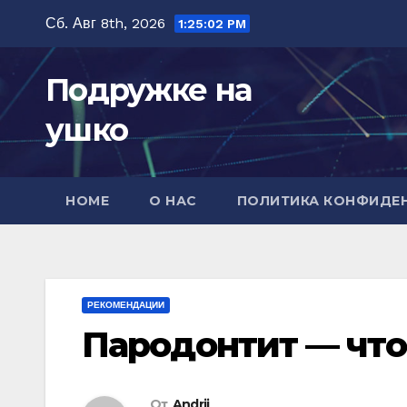
Перейти
Сб. Авг 8th, 2026
1:25:03 PM
к
содержимому
Подружке на
ушко
HOME
О НАС
ПОЛИТИКА КОНФИДЕ
РЕКОМЕНДАЦИИ
Пародонтит — что
От
Andrii