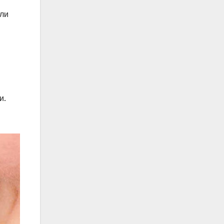
или
и.