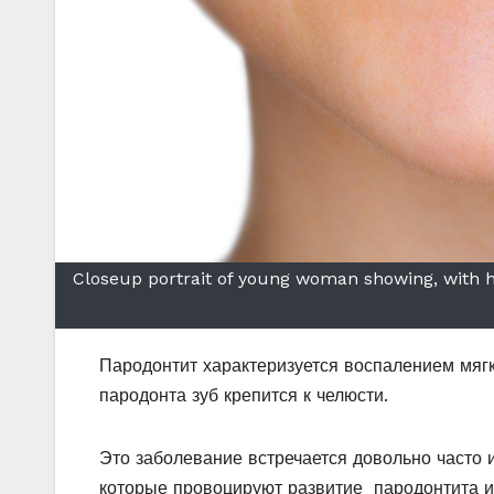
Closeup portrait of young woman showing, with hi
Пародонтит характеризуется воспалением мягк
пародонта зуб крепится к челюсти.
Это заболевание встречается довольно часто 
которые провоцируют развитие пародонтита и