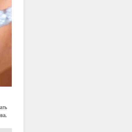
ать
ва.