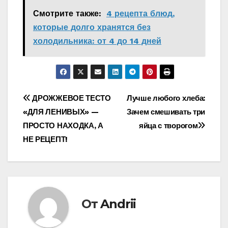
Смотрите также:
4 рецепта блюд,
которые долго хранятся без
холодильника: от 4 до 14 дней
Навигация
ДРОЖЖЕВОЕ ТЕСТО
Лучше любого хлеба:
«ДЛЯ ЛЕНИВЫХ» —
Зачем смешивать три
по
ПРОСТО НАХОДКА, А
яйца с творогом
записям
НЕ РЕЦЕПТ!
От
Andrii