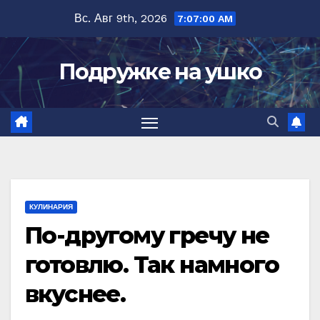
Перейти
Вс. Авг 9th, 2026
7:07:01 AM
к
содержимому
Подружке на ушко
КУЛИНАРИЯ
По-другому гречу не
готовлю. Так намного
вкуснее.