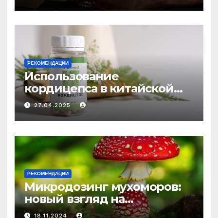
РЕКОМЕНДАЦИИ
Использование
кордицепса в китайской
медицине: природное
27.04.2025
средство против усталости
и истощения
РЕКОМЕНДАЦИИ
Микродозинг мухоморов:
новый взгляд на
психоделику
18.11.2024