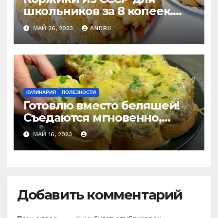
школьников за 8 копеек.
Рецепт моего счастливого
МАЙ 26, 2023
ANDRII
детства
КУЛИНАРИЯ
ПОЛЕЗНОСТИ
Готовлю вместо беляшей!
Съедаются мгновенно,
даже остыть не успеют!
МАЙ 16, 2023
Добавить комментарий