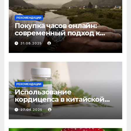
РЕКОМЕНДАЦИИ
Покупка часов онлайн:
современный подход к
выбору аксессуаров
31.08.2025
РЕКОМЕНДАЦИИ
Использование
кордицепса в китайской
медицине: природное
27.04.2025
средство против усталости
и истощения