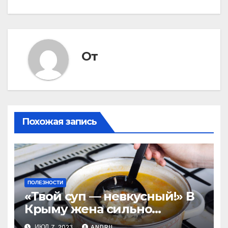
От
Похожая запись
ПОЛЕЗНОСТИ
«Твой суп — невкусный!» В
Крыму жена сильно
наказала мужа за
ИЮЛ 7, 2023
ANDRII