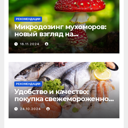
РЕКОМЕНДАЦИИ
Микродозинг мухоморов:
новый взгляд на
психоделику
18.11.2024
РЕКОМЕНДАЦИИ
Удобство и качество:
покупка свежемороженной
рыбы онлайн
24.10.2024