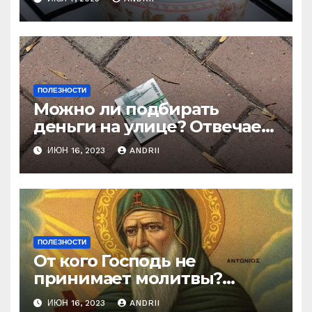
нелестный отзыв о её
стряпне
ПОЛЕЗНОСТИ
Можно ли подбирать
деньги на улице? Отвечает
батюшка
ИЮН 16, 2023
ANDRII
ПОЛЕЗНОСТИ
От кого Господь не
принимает молитвы?
Неожиданные слова
ИЮН 16, 2023
ANDRII