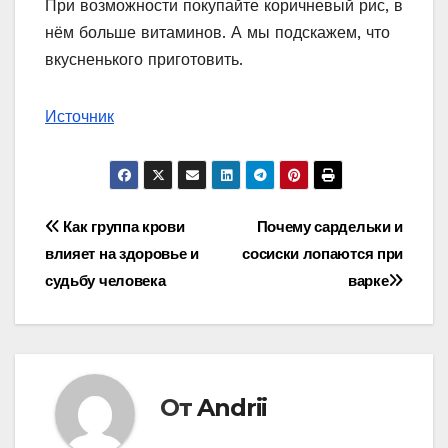
При возможности покупайте коричневый рис, в
нём больше витаминов. А мы подскажем, что
вкусненького приготовить.
Источник
Навигация
Как группа крови
Почему сардельки и
влияет на здоровье и
сосиски лопаются при
по
судьбу человека
варке
записям
От
Andrii