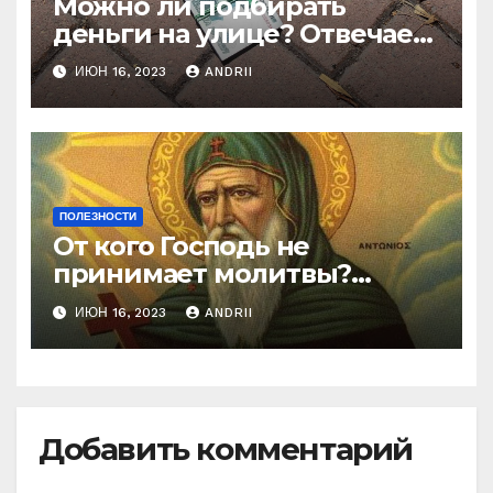
Можно ли подбирать
деньги на улице? Отвечает
батюшка
ИЮН 16, 2023
ANDRII
ПОЛЕЗНОСТИ
От кого Господь не
принимает молитвы?
Неожиданные слова
ИЮН 16, 2023
ANDRII
Ефрема Сирина
Добавить комментарий