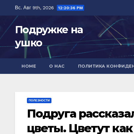
Перейти
Вс. Авг 9th, 2026
12:20:37 PM
к
содержимому
Подружке на
ушко
HOME
О НАС
ПОЛИТИКА КОНФИДЕ
ПОЛЕЗНОСТИ
Подруга рассказал
цветы. Цветут ка