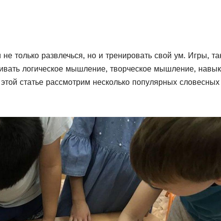
е только развлечься, но и тренировать свой ум. Игры, та
вивать логическое мышление, творческое мышление, навы
этой статье рассмотрим несколько популярных словесных