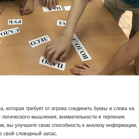
, которая требует от игрока соединить буквы и слова на
т логического мышления, внимательности и терпения.
ов, вы улучшите свою способность к анализу информации,
е свой словарный запас.