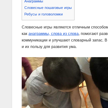
Анаграммы
Словесные пошаговые игры
Ребусы и головоломки
Словесные игры являются отличным способом н
как
анаграммы, слова из слова
, помогают раз
коммуникации и улучшают словарный запас. В 
и их пользу для развития ума.