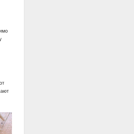
димо
у
от
вают