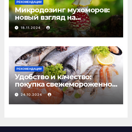
РЕКОМЕНДАЦИИ
Микродозинг мухоморов:
новый взгляд на
психоделику
18.11.2024
РЕКОМЕНДАЦИИ
Удобство и качество:
покупка свежемороженной
рыбы онлайн
24.10.2024