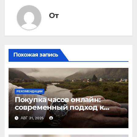
От
Похожая запись
РЕКОМЕНДАЦИИ
Покупка часов онлайн:
современный подход к
выбору аксессуаров
АВГ 31, 2025