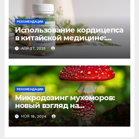
РЕКОМЕНДАЦИИ
Использование кордицепса
в китайской медицине:
природное средство
АПР 27, 2025
против усталости и
истощения
РЕКОМЕНДАЦИИ
Микродозинг мухоморов:
новый взгляд на
психоделику
НОЯ 18, 2024