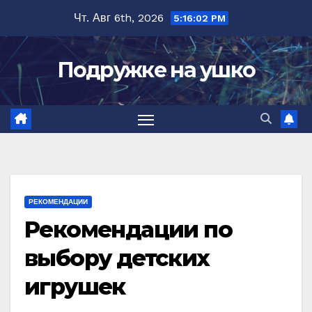
Перейти
Чт. Авг 6th, 2026
5:16:03 PM
к
содержимому
Подружке на ушко
РЕКОМЕНДАЦИИ
Рекомендации по
выбору детских
игрушек