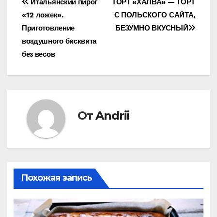
Навигация
Итальянский пирог
ТОРТ «ХАЛВА» — ТОРТ
«12 ложек».
С ПОЛЬСКОГО САЙТА,
по
Приготовление
БЕЗУМНО ВКУСНЫЙ
записям
воздушного бисквита
без весов
От
Andrii
Похожая запись