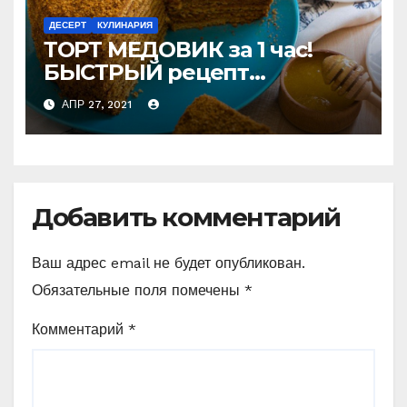
ДЕСЕРТ
КУЛИНАРИЯ
ТОРТ МЕДОВИК за 1 час!
БЫСТРЫЙ рецепт
Медовика без заморочек и
АПР 27, 2021
раскатки коржей
Добавить комментарий
Ваш адрес email не будет опубликован.
Обязательные поля помечены
*
Комментарий
*