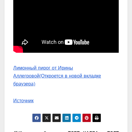
Лимонный пирог от Ирины
Аллегровой
(Откроется в новой вкладке
браузера)
Источник