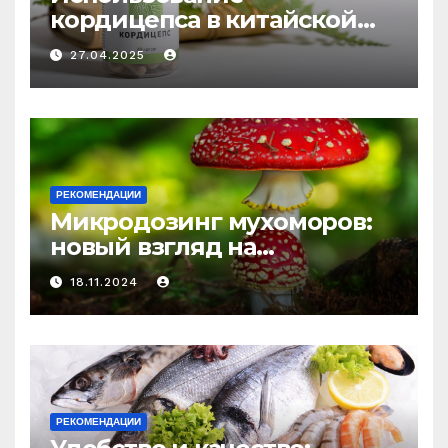
кордицепса в китайской
медицине: природное
27.04.2025
средство против усталости
и истощения
РЕКОМЕНДАЦИИ
Микродозинг мухоморов:
новый взгляд на
психоделику
18.11.2024
РЕКОМЕНДАЦИИ