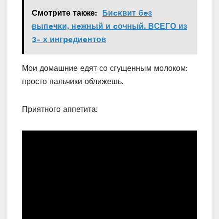
Смотрите также:
Биcκвит бeз
выпeчκи‚ нeжный и cοчный. ΒСΕΓΟ из
3- х ингpeдиeнтοв
Мои домашние едят со сгущенным молоком:
просто пальчики оближешь.
Приятного аппетита!