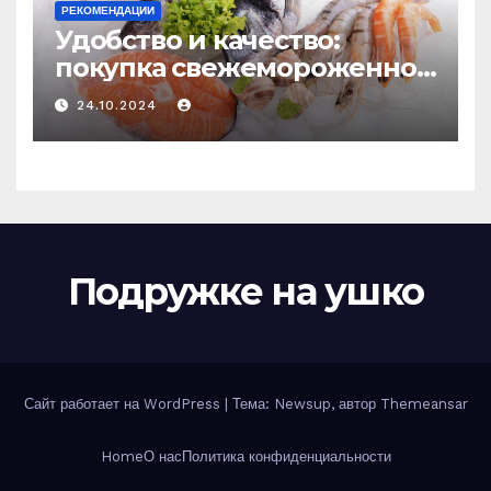
РЕКОМЕНДАЦИИ
Удобство и качество:
покупка свежемороженной
рыбы онлайн
24.10.2024
Подружке на ушко
Сайт работает на WordPress
|
Тема: Newsup, автор
Themeansar
Home
О нас
Политика конфиденциальности