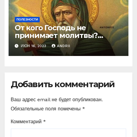
ПОЛЕЗНОСТИ
От кого Господь не
принимает молитвы?
Неожиданные слова
ИЮН 16, 2023
ANDRII
Ефрема Сирина
Добавить комментарий
Ваш адрес email не будет опубликован.
Обязательные поля помечены
*
Комментарий
*