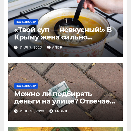
ПОЛЕЗНОСТИ
«Твой суп — невкусный!» В
Крыму жена сильно
наказала мужа за
ИЮЛ 7, 2023
ANDRII
нелестный отзыв о её
стряпне
ПОЛЕЗНОСТИ
Можно ли подбирать
деньги на улице? Отвечает
батюшка
ИЮН 16, 2023
ANDRII