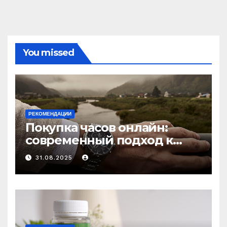
You missed
РЕКОМЕНДАЦИИ
Покупка часов онлайн:
современный подход к
выбору аксессуаров
31.08.2025