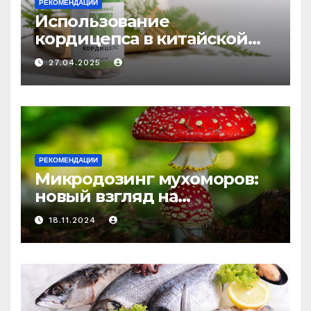
РЕКОМЕНДАЦИИ
Использование
кордицепса в китайской
медицине: природное
27.04.2025
средство против усталости
и истощения
РЕКОМЕНДАЦИИ
Микродозинг мухоморов:
новый взгляд на
психоделику
18.11.2024