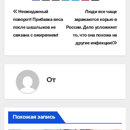
Навигация
Неожиданный
Люди все чаще
поворот! Прибавка веса
заражаются корью в
по
после шашлыков не
России. Дело усложняет
записям
связана с ожирением!
то, что она похожа на
другие инфекции!
От
Похожая запись