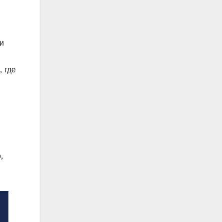
и
, где
,