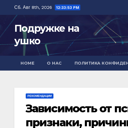
Перейти
Сб. Авг 8th, 2026
12:33:54 PM
к
содержимому
Подружке на
ушко
HOME
О НАС
ПОЛИТИКА КОНФИДЕ
РЕКОМЕНДАЦИИ
Зависимость от п
признаки, причин