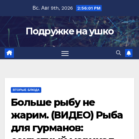
Перейти
Вс. Авг 9th, 2026
2:56:03 PM
к
содержимому
Подружке на ушко
ВТОРЫЕ БЛЮДА
Больше рыбу не
жарим. (ВИДЕО) Рыба
для гурманов: