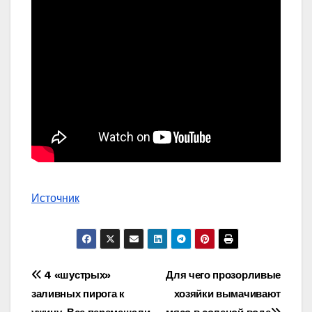
Источник
Навигация
4 «шустрых»
Для чего прозорливые
заливных пирога к
хозяйки вымачивают
по