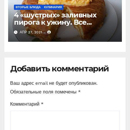
ВТОРЫЕ БЛЮДА
КУЛИНАРИЯ
4 «шустрых» заливных
пирога к ужину. Все
перемешали и в духовку
АПР 27, 2021
(слишком просто, чтобы не
приготовить) Делюсь
рецептами
Добавить комментарий
Ваш адрес email не будет опубликован.
Обязательные поля помечены
*
Комментарий
*