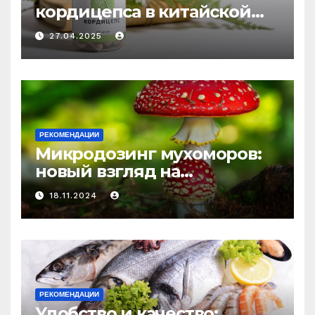
кордицепса в китайской
медицине: природное
27.04.2025
средство против усталости
и истощения
РЕКОМЕНДАЦИИ
Микродозинг мухоморов:
новый взгляд на
психоделику
18.11.2024
РЕКОМЕНДАЦИИ
Удобство и качество: