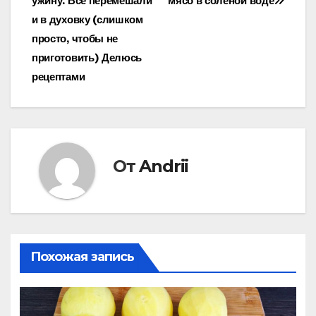
ужину. Все перемешали
мясо в соленой воде
записям
и в духовку (слишком
просто, чтобы не
приготовить) Делюсь
рецептами
От
Andrii
Похожая запись