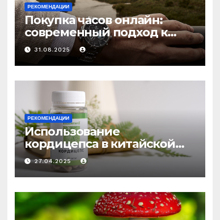
РЕКОМЕНДАЦИИ
Покупка часов онлайн:
современный подход к
выбору аксессуаров
31.08.2025
РЕКОМЕНДАЦИИ
Использование
кордицепса в китайской
медицине: природное
27.04.2025
средство против усталости
и истощения