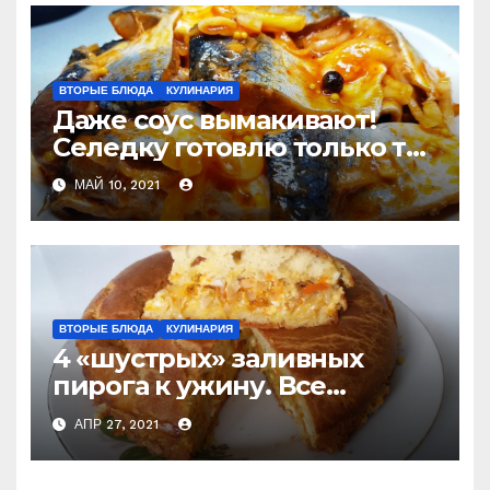
ВТОРЫЕ БЛЮДА
КУЛИНАРИЯ
Даже соус вымакивают!
Селедку готовлю только так
и не покупаю готовую
МАЙ 10, 2021
ВТОРЫЕ БЛЮДА
КУЛИНАРИЯ
4 «шустрых» заливных
пирога к ужину. Все
перемешали и в духовку
АПР 27, 2021
(слишком просто, чтобы не
приготовить) Делюсь