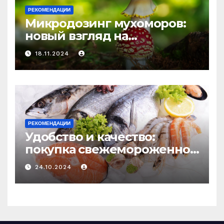
РЕКОМЕНДАЦИИ
Микродозинг мухоморов:
новый взгляд на
психоделику
18.11.2024
РЕКОМЕНДАЦИИ
Удобство и качество:
покупка свежемороженной
рыбы онлайн
24.10.2024