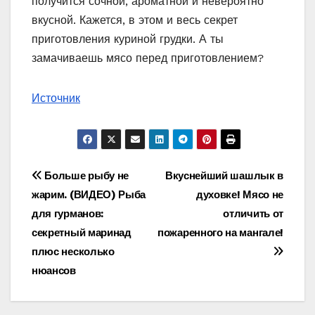
получится сочной, ароматной и невероятно
вкусной. Кажется, в этом и весь секрет
приготовления куриной грудки. А ты
замачиваешь мясо перед приготовлением?
Источник
Навигация
Больше рыбу не
Вкуснейший шашлык в
жарим. (ВИДЕО) Рыба
духовке! Мясо не
по
для гурманов:
отличить от
записям
секретный маринад
пожаренного на мангале!
плюс несколько
нюансов