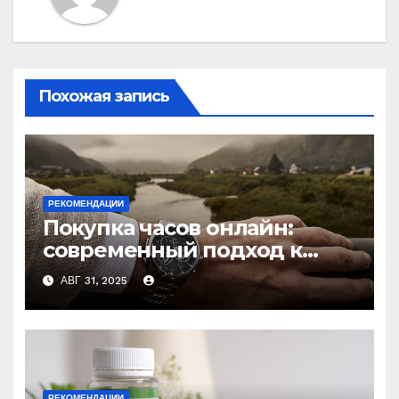
Похожая запись
РЕКОМЕНДАЦИИ
Покупка часов онлайн:
современный подход к
выбору аксессуаров
АВГ 31, 2025
РЕКОМЕНДАЦИИ