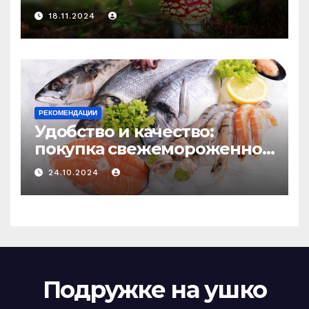
психоделику
18.11.2024
РЕКОМЕНДАЦИИ
Удобство и качество:
покупка свежемороженной
рыбы онлайн
24.10.2024
Подружке на ушко