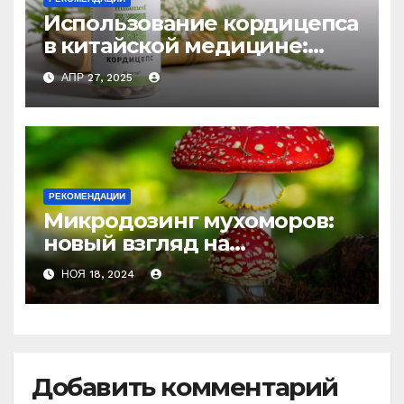
Использование кордицепса
в китайской медицине:
природное средство
АПР 27, 2025
против усталости и
истощения
РЕКОМЕНДАЦИИ
Микродозинг мухоморов:
новый взгляд на
психоделику
НОЯ 18, 2024
Добавить комментарий