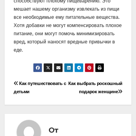
способствуют плохому пищеварению. Это
мешает нашему организму извлекать из пищи
все необходимые ему питательные вещества.
Хотя добавки не могут компенсировать плохое
питание, они могут помочь минимизировать
вред, который наносят вредные привычки в
еде.
Навигация
Как путешествовать с
Как выбрать роскошный
детьми
подарок женщине
по
записям
От