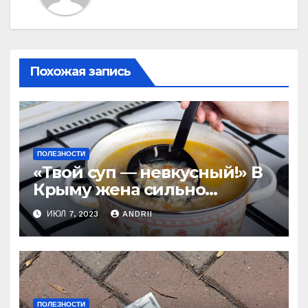
Похожая запись
ПОЛЕЗНОСТИ
«Твой суп — невкусный!» В
Крыму жена сильно
наказала мужа за
ИЮЛ 7, 2023
ANDRII
нелестный отзыв о её
стряпне
ПОЛЕЗНОСТИ