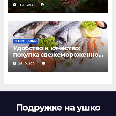
психоделику
18.11.2024
РЕКОМЕНДАЦИИ
Удобство и качество:
покупка свежемороженной
рыбы онлайн
24.10.2024
Подружке на ушко