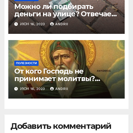
Можно ли подбирать
деньги на улице? Отвечает
батюшка
ИЮН 16, 2023
ANDRII
ПОЛЕЗНОСТИ
От кого Господь не
принимает молитвы?
Неожиданные слова
ИЮН 16, 2023
ANDRII
Ефрема Сирина
Добавить комментарий