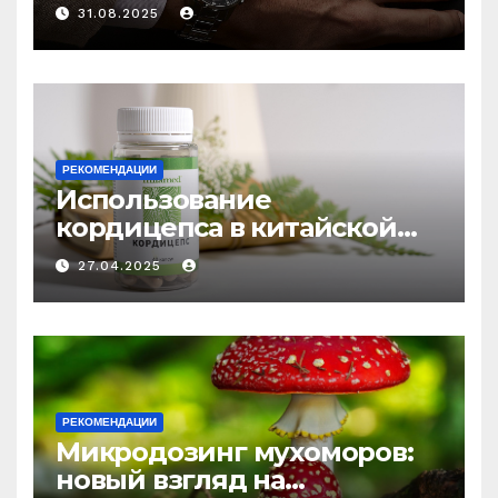
выбору аксессуаров
31.08.2025
РЕКОМЕНДАЦИИ
Использование
кордицепса в китайской
медицине: природное
27.04.2025
средство против усталости
и истощения
РЕКОМЕНДАЦИИ
Микродозинг мухоморов:
новый взгляд на