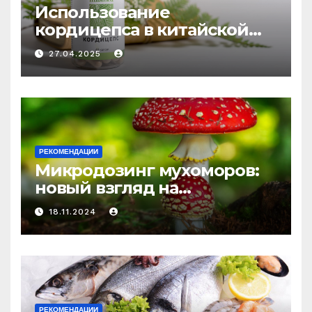
Использование
кордицепса в китайской
медицине: природное
27.04.2025
средство против усталости
и истощения
РЕКОМЕНДАЦИИ
Микродозинг мухоморов:
новый взгляд на
психоделику
18.11.2024
РЕКОМЕНДАЦИИ