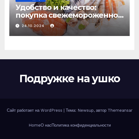
Удобство и качество:
покупка свежемороженной
рыбы онлайн
24.10.2024
Подружке на ушко
Сайт работает на WordPress
|
Тема: Newsup, автор
Themeansar
Home
О нас
Политика конфиденциальности