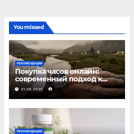
You missed
РЕКОМЕНДАЦИИ
Покупка часов онлайн:
современный подход к
выбору аксессуаров
31.08.2025
РЕКОМЕНДАЦИИ