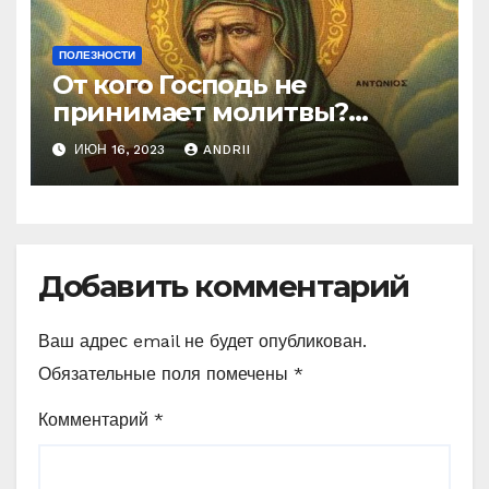
ПОЛЕЗНОСТИ
От кого Господь не
принимает молитвы?
Неожиданные слова
ИЮН 16, 2023
ANDRII
Ефрема Сирина
Добавить комментарий
Ваш адрес email не будет опубликован.
Обязательные поля помечены
*
Комментарий
*