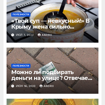
ПОЛЕЗНОСТИ
«Твой суп — невкусный!» В
Крыму жена сильно
наказала мужа за
ИЮЛ 7, 2023
ANDRII
нелестный отзыв о её
стряпне
ПОЛЕЗНОСТИ
Можно ли подбирать
деньги на улице? Отвечает
батюшка
ИЮН 16, 2023
ANDRII