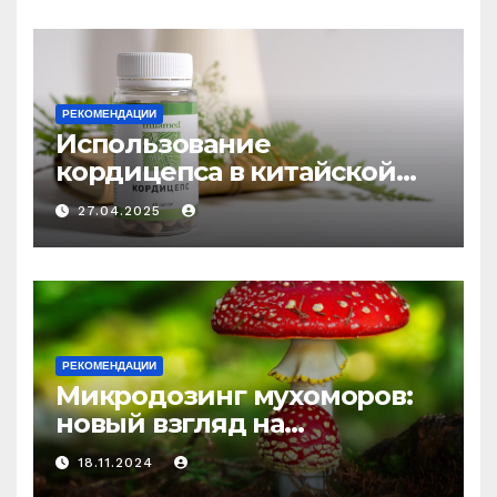
РЕКОМЕНДАЦИИ
Использование
кордицепса в китайской
медицине: природное
27.04.2025
средство против усталости
и истощения
РЕКОМЕНДАЦИИ
Микродозинг мухоморов:
новый взгляд на
психоделику
18.11.2024