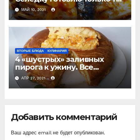
и не покупаю готовую
МАЙ 10, 2021
ВТОРЫЕ БЛЮДА
КУЛИНАРИЯ
4 «шустрых» заливных
пирога к ужину. Все
перемешали и в духовку
АПР 27, 2021
(слишком просто, чтобы не
приготовить) Делюсь
рецептами
Добавить комментарий
Ваш адрес email не будет опубликован.