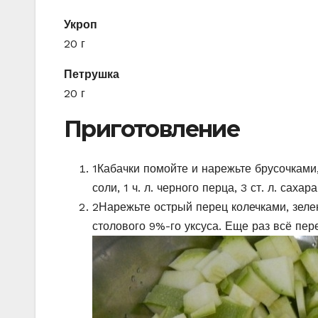
Укроп
20 г
Петрушка
20 г
Приготовление
1
Кабачки помойте и нарежьте брусочками, 
соли, 1 ч. л. черного перца, 3 ст. л. саха
2
Нарежьте острый перец колечками, зелен
столового 9%-го уксуса. Еще раз всё пер