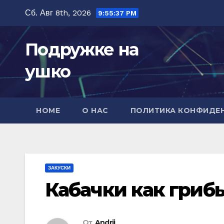
Перейти
Сб. Авг 8th, 2026
9:55:39 PM
к
содержимому
Подружке на
ушко
HOME
О НАС
ПОЛИТИКА КОНФИДЕ
ЗАКУСКИ
Кабачки как гриб
От
Andrii