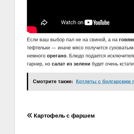
Если ваш выбор пал не на свиной, а на
говяж
тефтельки — иначе мясо получится суховатым
немного
орегано
. Блюдо подается исключитель
гарнир, но
салат из зелени
будет очень кстати
Смотрите также:
Котлеты с болгарским 
Навигация
Картофель с фаршем
по