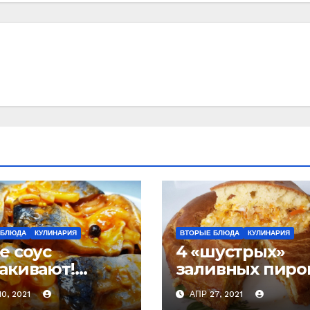
 БЛЮДА
КУЛИНАРИЯ
ВТОРЫЕ БЛЮДА
КУЛИНАРИЯ
е соус
4 «шустрых»
акивают!
заливных пирог
едку готовлю
ужину. Все
0, 2021
АПР 27, 2021
ко так и не
перемешали и 