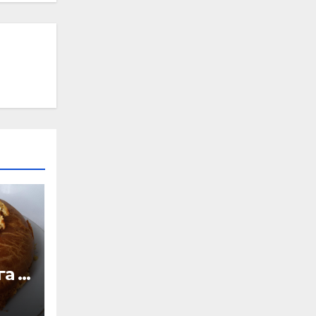
а к
в