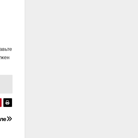
авьте
ужен
ле