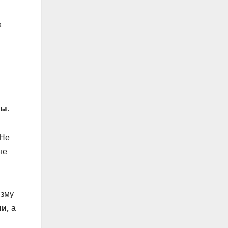
х
ты
.
 Не
не
изму
ии
, а