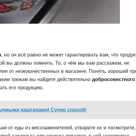
в
, но он всё равно не может гарантировать вам, что продук
рой вы должны помнить. То, о чём мы вам расскажем, не
ия от низкокачественных в магазине. Понять, хороший пр
таким трюкам вы найдете действительно
добросовестного
ать его продукцию.
ычными каштанами! Супер способ!
ки от еды из мясозаменителей, отварите их и посмотрите,
лкой сарделька или сосиска лопается, в ней содержится