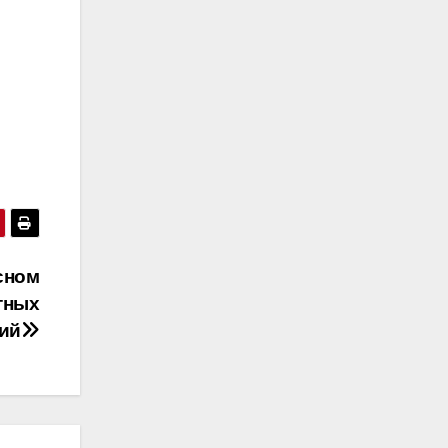
сном
тных
ий