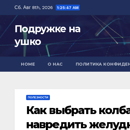
Перейти
Сб. Авг 8th, 2026
1:25:48 AM
к
содержимому
Подружке на
ушко
HOME
О НАС
ПОЛИТИКА КОНФИДЕ
ПОЛЕЗНОСТИ
Как выбрать колба
навредить желуд