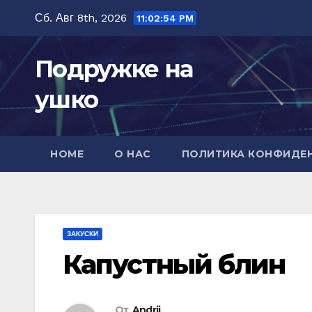
Перейти
Сб. Авг 8th, 2026
11:02:56 PM
к
содержимому
Подружке на
ушко
HOME
О НАС
ПОЛИТИКА КОНФИДЕ
ЗАКУСКИ
Капустный блин
От
Andrii