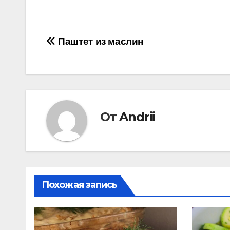
Навигация
Паштет из маслин
по
записям
От
Andrii
Похожая запись