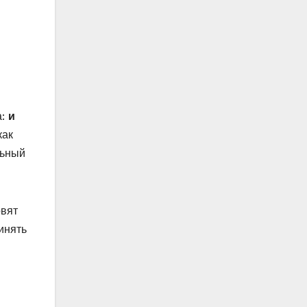
а:
и
как
льный
овят
инять