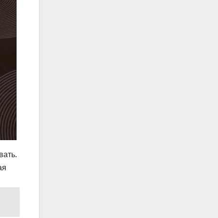
вать.
ая