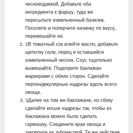
чеснокодавкой. Добавьте оба
ингредиента к фаршу, туда же
пересыпьте измельченный базилик.
Посолите и поперчите начинку по вкусу,
перемешайте ее.
2
В томатный сок влейте масло, добавьте
щепотку соли, перец и оставшийся
измельченный чеснок. Соус тщательно
вымешайте. Подоприте баклажан
маркерами с обеих сторон. Сделайте
перпендикулярные надрезы вдоль всего
овоща.
3
Далее на том же баклажане, но сбоку
сделайте косые надрезы так, чтобы из
баклажана можно было сделать
гармошку. Соедините края овоща и
закрепите их зубочисткой. Те же действия