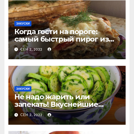
ЗАКУСКИ
Когда гости на пороге:
самый быстрый пирог из
лаваша с тремя начинками
СЕН 2, 2022
ЗАКУСКИ
Не надо жарить или
запекать! Вкуснейшие
маринованные кабачки за
СЕН 2, 2022
считанные минуты