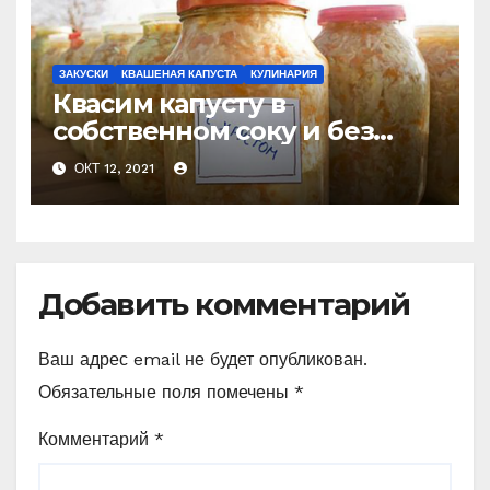
ЗАКУСКИ
КВАШЕНАЯ КАПУСТА
КУЛИНАРИЯ
Квасим капусту в
собственном соку и без
добавления рассола!
ОКТ 12, 2021
Простой способ.
Добавить комментарий
Ваш адрес email не будет опубликован.
Обязательные поля помечены
*
Комментарий
*