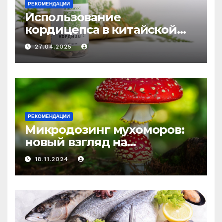
РЕКОМЕНДАЦИИ
Использование
кордицепса в китайской
медицине: природное
27.04.2025
средство против усталости
и истощения
РЕКОМЕНДАЦИИ
Микродозинг мухоморов:
новый взгляд на
психоделику
18.11.2024