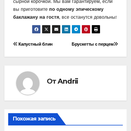
сырной корочкой. Мы вам гарантируем, если
вы приготовите
по одному эпическому
баклажану на гостя
, все останутся довольны!
Навигация
Капустный блин
Брускетты с перцем
по
записям
От
Andrii
Похожая запись