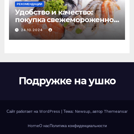
РЕКОМЕНДАЦИИ
Удобство и качество:
покупка свежемороженной
рыбы онлайн
24.10.2024
Подружке на ушко
Сайт работает на WordPress
|
Тема: Newsup, автор
Themeansar
Home
О нас
Политика конфиденциальности