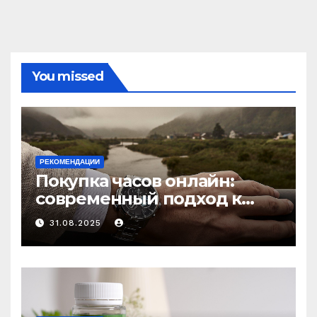
You missed
РЕКОМЕНДАЦИИ
Покупка часов онлайн:
современный подход к
выбору аксессуаров
31.08.2025