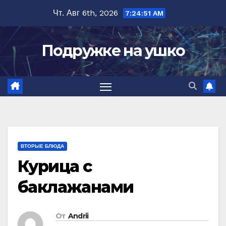
Перейти
Чт. Авг 6th, 2026
7:24:52 AM
к
содержимому
Подружке на ушко
ВТОРЫЕ БЛЮДА
Курица с
баклажанами
От
Andrii