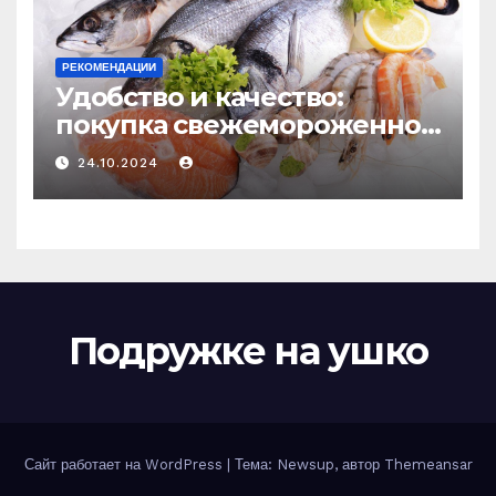
РЕКОМЕНДАЦИИ
Удобство и качество:
покупка свежемороженной
рыбы онлайн
24.10.2024
Подружке на ушко
Сайт работает на WordPress
|
Тема: Newsup, автор
Themeansar