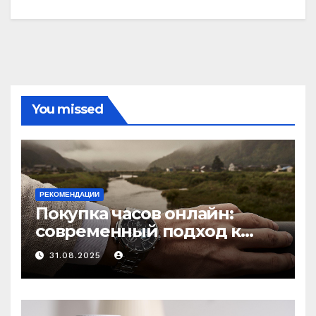
You missed
РЕКОМЕНДАЦИИ
Покупка часов онлайн:
современный подход к
выбору аксессуаров
31.08.2025