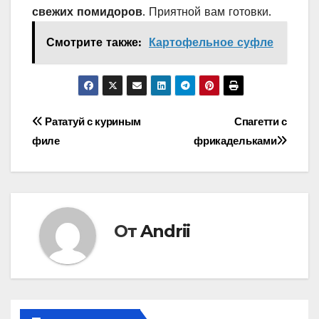
свежих помидоров
. Приятной вам готовки.
Смотрите также:
Картофельное суфле
Навигация
Рататуй с куриным
Спагетти с
филе
фрикадельками
по
записям
От
Andrii