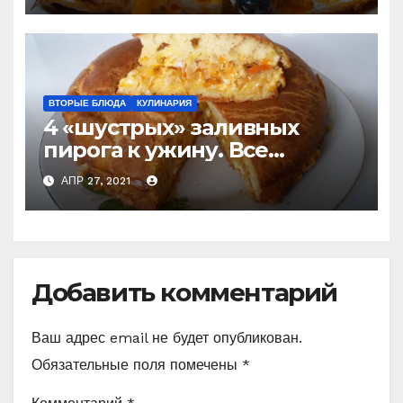
ВТОРЫЕ БЛЮДА
КУЛИНАРИЯ
4 «шустрых» заливных
пирога к ужину. Все
перемешали и в духовку
АПР 27, 2021
(слишком просто, чтобы не
приготовить) Делюсь
рецептами
Добавить комментарий
Ваш адрес email не будет опубликован.
Обязательные поля помечены
*