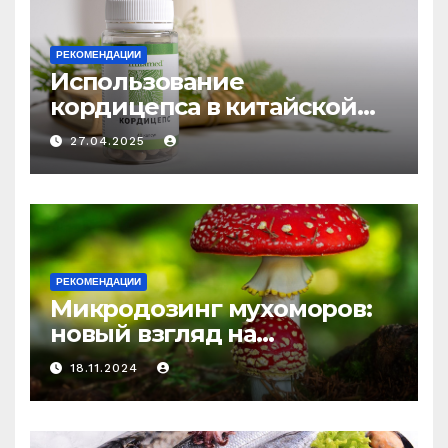
РЕКОМЕНДАЦИИ
Использование
кордицепса в китайской
медицине: природное
27.04.2025
средство против усталости
и истощения
РЕКОМЕНДАЦИИ
Микродозинг мухоморов:
новый взгляд на
психоделику
18.11.2024