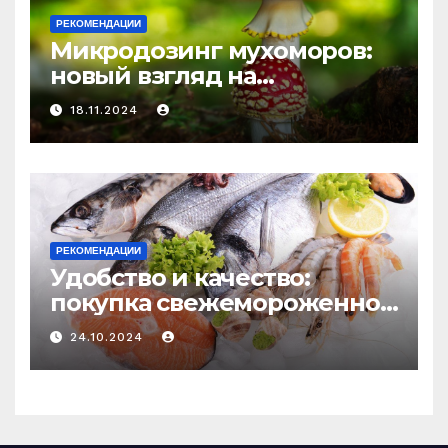
РЕКОМЕНДАЦИИ
Микродозинг мухоморов:
новый взгляд на
психоделику
18.11.2024
РЕКОМЕНДАЦИИ
Удобство и качество:
покупка свежемороженной
рыбы онлайн
24.10.2024