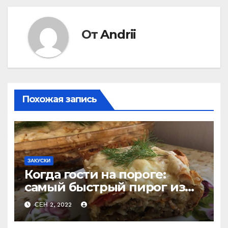
записям
От
Andrii
Похожая запись
ЗАКУСКИ
Когда гости на пороге:
самый быстрый пирог из
лаваша с тремя начинками
СЕН 2, 2022