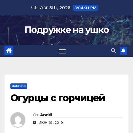
Перейти
Сб. Авг 8th, 2026
3:04:32 PM
к
содержимому
Подружке на ушко
ЗАКУСКИ
Огурцы с горчицей
От
Andrii
ИЮН 19, 2019